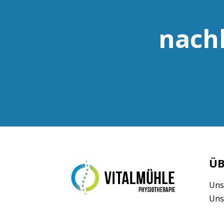
nachh
ÜB
Uns
Uns