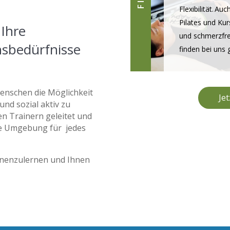
Flexibilität. Au
Pilates und Kur
Ihre
und schmerzfr
onsbedürfnisse
finden bei uns
Menschen die Möglichkeit
Je
und sozial aktiv zu
ten
Trainern
geleitet und
e
Umgebung
für
jede
s
ennenzulernen und Ihnen